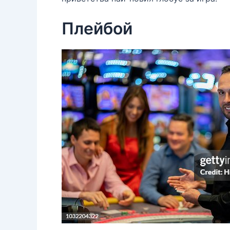
Плейбой