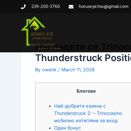
Skip
Post
239-200-3760
horuseye.hw@gmail.com
to
navigation
content
Насладете се Trinoc
Thunderstruck Posit
By
owenk
/
March 11, 2026
Блогове
Най-добрите казина с
Thunderstruck 2: – Trinocasino
мобилно изтегляне за вход
Один бонус