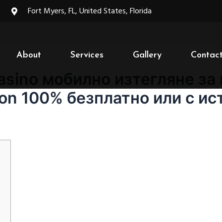
Fort Myers, FL, United States, Florida
About
Services
Gallery
Contac
asino мобилно изтегляне за 
ion 100% безплатно или с ис