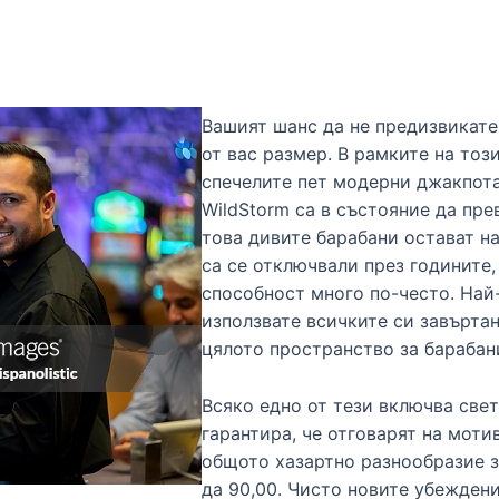
Вашият шанс да не предизвикате
от вас размер. В рамките на тоз
спечелите пет модерни джакпота
WildStorm са в състояние да пре
това дивите барабани остават на
са се отключвали през годините
способност много по-често. Най
използвате всичките си завърта
цялото пространство за барабан
Всяко едно от тези включва светк
гарантира, че отговарят на мотив
общото хазартно разнообразие з
да 90,00. Чисто новите убеждения