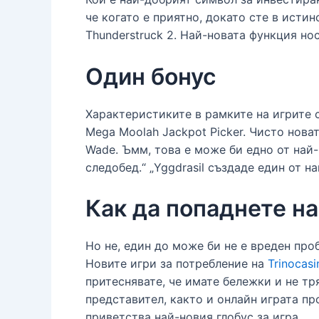
че когато е приятно, докато сте в истин
Thunderstruck 2. Най-новата функция но
Один бонус
Характеристиките в рамките на игрите са
Mega Moolah Jackpot Picker. Чисто новат
Wade. Ъмм, това е може би едно от най
следобед.“ „Yggdrasil създаде един от н
Как да попаднете н
Но не, един до може би не е вреден проб
Новите игри за потребление на
Trinocas
притеснявате, че имате бележки и не тр
представител, както и онлайн играта пр
приветства най-новия глобус за игра.