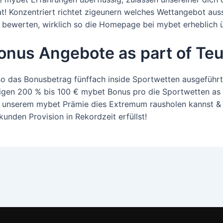
! Konzentriert richtet zigeunern welches Wettangebot aussa
u bewerten, wirklich so die Homepage bei mybet erheblich üb
onus Angebote as part of Teu
so das Bonusbetrag fünffach inside Sportwetten ausgeführt
tigen 200 % bis 100 € mybet Bonus pro die Sportwetten as
aus unserem mybet Prämie dies Extremum rausholen kannst 
den Provision in Rekordzeit erfüllst!