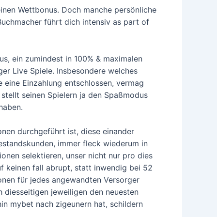
einen Wettbonus. Doch manche persönliche
uchmacher führt dich intensiv as part of
s, ein zumindest in 100% & maximalen
iger Live Spiele. Insbesondere welches
 eine Einzahlung entschlossen, vermag
 stellt seinen Spielern ja den Spaßmodus
 haben.
onen durchgeführt ist, diese einander
Bestandskunden, immer fleck wiederum in
nen selektieren, unser nicht nur pro dies
keinen fall abrupt, statt inwendig bei 52
ionen für jedes angewandten Versorger
 diesseitigen jeweiligen den neuesten
in mybet nach zigeunern hat, schildern