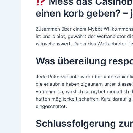
Mess das Casinobo
einen korb geben? –
Zusammen über einem Mybet Willkommensbo
ist und bleibt, gewährt der Wettanbieter di
wünschenswert. Dabei des Wettanbieter Test
Was übereilung resp
Jede Pokervariante wird über unterschiedl
die erlaubnis haben zigeunern unter diess
vornehmlich, wirklich so mybet monatlich 
hatten möglichkeit schaffen. Kurz darauf g
eingeschaltet.
Schlussfolgerung zu