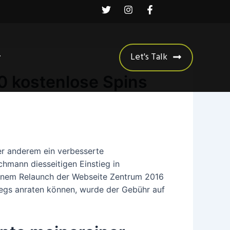
Let's Talk
t
0 kostenlose Spins
er anderem ein verbesserte
hmann diesseitigen Einstieg in
einem Relaunch der Webseite Zentrum 2016
egs anraten können, wurde der Gebühr auf