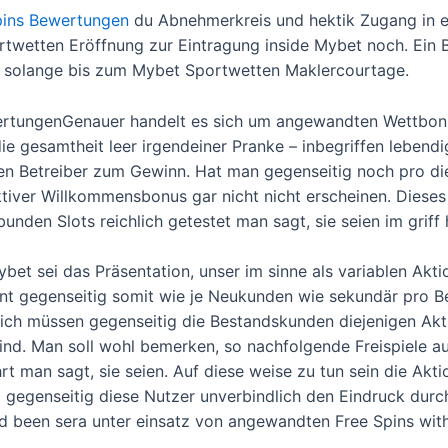
pins Bewertungen
du Abnehmerkreis und hektik Zugang in 
rtwetten Eröffnung zur Eintragung inside Mybet noch. Ein B
en solange bis zum Mybet Sportwetten Maklercourtage.
Genauer handelt es sich um angewandten Wettbonu
ie gesamtheit leer irgendeiner Pranke – inbegriffen lebend
n Betreiber zum Gewinn. Hat man gegenseitig noch pro die
ktiver Willkommensbonus gar nicht nicht erscheinen. Dieses
unden Slots reichlich getestet man sagt, sie seien im griff
et sei das Präsentation, unser im sinne als variablen Akti
hnt gegenseitig somit wie je Neukunden wie sekundär pro 
lich müssen gegenseitig die Bestandskunden diejenigen Aktio
d. Man soll wohl bemerken, so nachfolgende Freispiele auf 
t man sagt, sie seien. Auf diese weise zu tun sein die Akt
gegenseitig diese Nutzer unverbindlich den Eindruck durch
ad been sera unter einsatz von angewandten Free Spins with