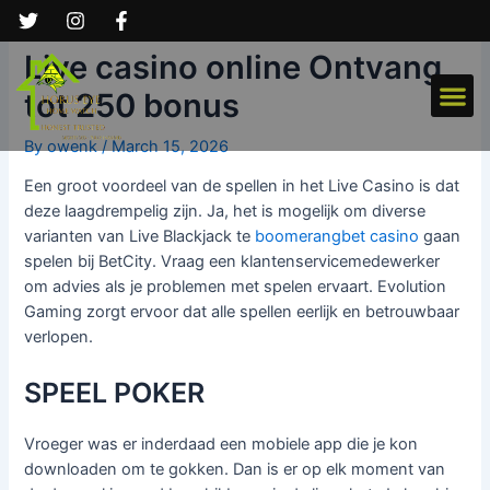
Skip
Post
to
navigation
Live casino online Ontvang
content
Me
tot 250 bonus
By
owenk
/
March 15, 2026
Een groot voordeel van de spellen in het Live Casino is dat
deze laagdrempelig zijn. Ja, het is mogelijk om diverse
varianten van Live Blackjack te
boomerangbet casino
gaan
spelen bij BetCity. Vraag een klantenservicemedewerker
om advies als je problemen met spelen ervaart. Evolution
Gaming zorgt ervoor dat alle spellen eerlijk en betrouwbaar
verlopen.
SPEEL POKER
Vroeger was er inderdaad een mobiele app die je kon
downloaden om te gokken. Dan is er op elk moment van