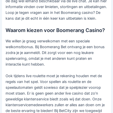
de dag wel iemand beschikbaar via de live chat. Je kan hier
informatie vinden over limieten, stortingen en uitbetalingen.
Loop je tegen vragen aan in het Boomerang casino? De
kans dat je dit echt in één keer kan uitbetalen is klein.
Waarom kiezen voor Boomerang Casino?
We willen je graag verwelkomen met een speciale
welkomstbonus. Bij Boomerang Bet ontvang je een bonus
zodra je je aanmeldt. Dit zorgt voor een nog leukere
spelervaring, omdat je met anderen kunt praten en
interactie kunt hebben.
Ook tijdens live roulette moet je rekening houden met de
regels van het spel. Voor spellen als roulette en de
speelautomaten geldt sowieso dat je spelplezier voorop
moet staan. Er is geen geen ander live casino dat zo’n
geweldige klantenservice biedt zoals wij dat doen. Onze
klantenservicemedewerkers zullen er alles aan doen om je
de beste ervaring te bieden! Bij BetCity zijn we toegewijd