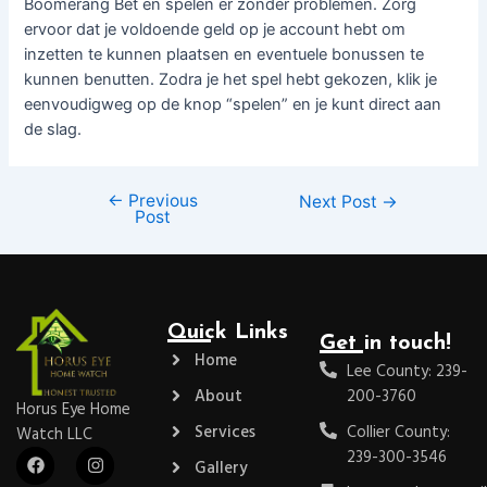
Boomerang Bet en spelen er zonder problemen. Zorg
ervoor dat je voldoende geld op je account hebt om
inzetten te kunnen plaatsen en eventuele bonussen te
kunnen benutten. Zodra je het spel hebt gekozen, klik je
eenvoudigweg op de knop “spelen” en je kunt direct aan
de slag.
←
Previous
Next Post
→
Post
Quick Links
Get in touch!
Home
Lee County: 239-
About
200-3760
Horus Eye Home
Services
Collier County:
Watch LLC
F
I
239-300-3546
Gallery
a
n