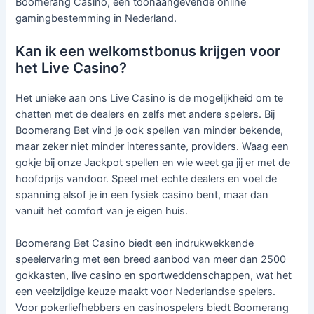
Boomerang Casino, een toonaangevende online
gamingbestemming in Nederland.
Kan ik een welkomstbonus krijgen voor
het Live Casino?
Het unieke aan ons Live Casino is de mogelijkheid om te
chatten met de dealers en zelfs met andere spelers. Bij
Boomerang Bet vind je ook spellen van minder bekende,
maar zeker niet minder interessante, providers. Waag een
gokje bij onze Jackpot spellen en wie weet ga jij er met de
hoofdprijs vandoor. Speel met echte dealers en voel de
spanning alsof je in een fysiek casino bent, maar dan
vanuit het comfort van je eigen huis.
Boomerang Bet Casino biedt een indrukwekkende
speelervaring met een breed aanbod van meer dan 2500
gokkasten, live casino en sportweddenschappen, wat het
een veelzijdige keuze maakt voor Nederlandse spelers.
Voor pokerliefhebbers en casinospelers biedt Boomerang