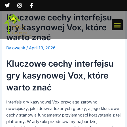
Skip
Post
to
navigation
Kluczowe cechy interfejsu
content
Me
gry kasynowej Vox, które
warto znać
By
owenk
/
April 19, 2026
Kluczowe cechy interfejsu
gry kasynowej Vox, które
warto znać
Interfejs gry kasynowej Vox przyciąga zarówno
nowicjuszy, jak i doświadczonych graczy, a jego kluczowe
cechy stanowią fundamenty przyjemności korzystania z tej
platformy. W artykule przedstawimy najbardziej