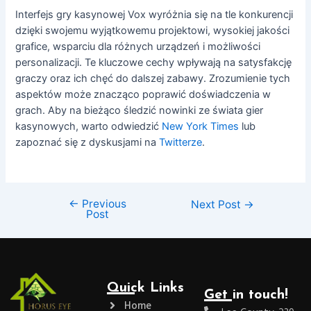
Interfejs gry kasynowej Vox wyróżnia się na tle konkurencji
dzięki swojemu wyjątkowemu projektowi, wysokiej jakości
grafice, wsparciu dla różnych urządzeń i możliwości
personalizacji. Te kluczowe cechy wpływają na satysfakcję
graczy oraz ich chęć do dalszej zabawy. Zrozumienie tych
aspektów może znacząco poprawić doświadczenia w
grach. Aby na bieżąco śledzić nowinki ze świata gier
kasynowych, warto odwiedzić
New York Times
lub
zapoznać się z dyskusjami na
Twitterze
.
←
Previous
Next Post
→
Post
Quick Links
Get in touch!
Home