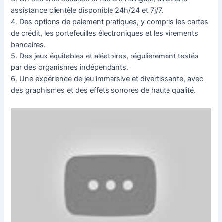
assistance clientèle disponible 24h/24 et 7j/7.
4. Des options de paiement pratiques, y compris les cartes
de crédit, les portefeuilles électroniques et les virements
bancaires.
5. Des jeux équitables et aléatoires, régulièrement testés
par des organismes indépendants.
6. Une expérience de jeu immersive et divertissante, avec
des graphismes et des effets sonores de haute qualité.