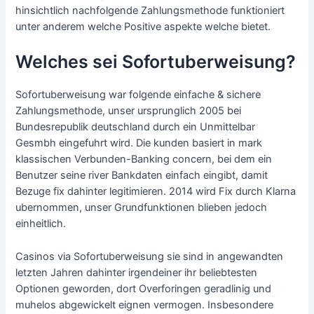
hinsichtlich nachfolgende Zahlungsmethode funktioniert
unter anderem welche Positive aspekte welche bietet.
Welches sei Sofortuberweisung?
Sofortuberweisung war folgende einfache & sichere
Zahlungsmethode, unser ursprunglich 2005 bei
Bundesrepublik deutschland durch ein Unmittelbar
Gesmbh eingefuhrt wird. Die kunden basiert in mark
klassischen Verbunden-Banking concern, bei dem ein
Benutzer seine river Bankdaten einfach eingibt, damit
Bezuge fix dahinter legitimieren. 2014 wird Fix durch Klarna
ubernommen, unser Grundfunktionen blieben jedoch
einheitlich.
Casinos via Sofortuberweisung sie sind in angewandten
letzten Jahren dahinter irgendeiner ihr beliebtesten
Optionen geworden, dort Overforingen geradlinig und
muhelos abgewickelt eignen vermogen. Insbesondere