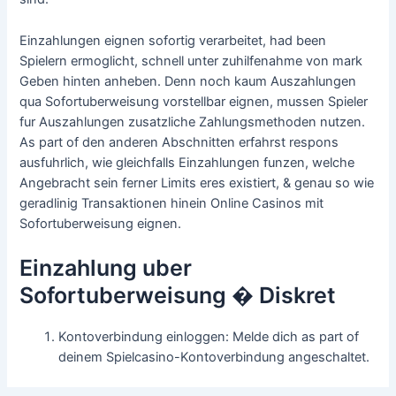
Einzahlungen eignen sofortig verarbeitet, had been
Spielern ermoglicht, schnell unter zuhilfenahme von mark
Geben hinten anheben. Denn noch kaum Auszahlungen
qua Sofortuberweisung vorstellbar eignen, mussen Spieler
fur Auszahlungen zusatzliche Zahlungsmethoden nutzen.
As part of den anderen Abschnitten erfahrst respons
ausfuhrlich, wie gleichfalls Einzahlungen funzen, welche
Angebracht sein ferner Limits eres existiert, & genau so wie
geradlinig Transaktionen hinein Online Casinos mit
Sofortuberweisung eignen.
Einzahlung uber
Sofortuberweisung � Diskret
Kontoverbindung einloggen: Melde dich as part of
deinem Spielcasino-Kontoverbindung angeschaltet.