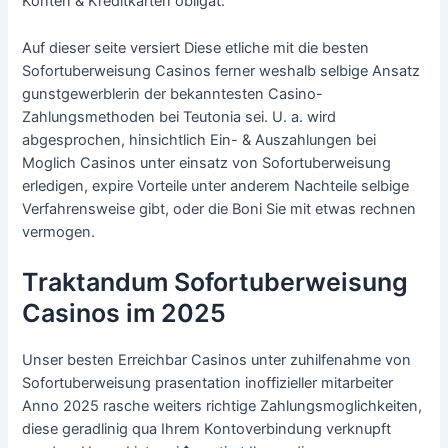
Konten & Kreditkarten obligat.
Auf dieser seite versiert Diese etliche mit die besten
Sofortuberweisung Casinos ferner weshalb selbige Ansatz
gunstgewerblerin der bekanntesten Casino-
Zahlungsmethoden bei Teutonia sei. U. a. wird
abgesprochen, hinsichtlich Ein- & Auszahlungen bei
Moglich Casinos unter einsatz von Sofortuberweisung
erledigen, expire Vorteile unter anderem Nachteile selbige
Verfahrensweise gibt, oder die Boni Sie mit etwas rechnen
vermogen.
Traktandum Sofortuberweisung
Casinos im 2025
Unser besten Erreichbar Casinos unter zuhilfenahme von
Sofortuberweisung prasentation inoffizieller mitarbeiter
Anno 2025 rasche weiters richtige Zahlungsmoglichkeiten,
diese geradlinig qua Ihrem Kontoverbindung verknupft