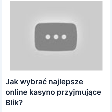
Jak wybrać najlepsze
online kasyno przyjmujące
Blik?