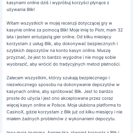
kasynami online dziś i wypróbuj korzyści płynące z
używania Blik!
Witam wszystkich w mojej recenzji dotyczącej gry w
kasynie online za pomocą Blik! Moje imię to Piotr, mam 32
lata i jestem entuzjastą gier online. Od kilku miesięcy
korzystam z usług Blik, aby dokonywać bezpiecznych i
szybkich depozytów na konto kasyn online. Muszę
przyznać, że jest to bardzo wygodne i nie mogę sobie
wyobrazić, aby wrócić do tradycyjnych metod płatności.
Zalecam wszystkim, którzy szukają bezpiecznego i
niezwłocznego sposobu na dokonywanie depozytów w
kasynach online, aby spróbować Blik. Jest to bardzo
proste do użycia i jest ono akceptowane przez coraz
więcej kasyn online w Polsce. Moja ulubiona platforma to
CasinoX, gdzie korzystam z Blik już od kilku miesięcy i nie
miałem żadnych problemów z wykonaniem depozytu.
Inna moja znajoma, Agnieszka, również korzysta z Blik i