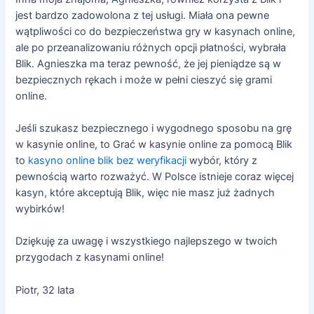
jest bardzo zadowolona z tej usługi. Miała ona pewne
wątpliwości co do bezpieczeństwa gry w kasynach online,
ale po przeanalizowaniu różnych opcji płatności, wybrała
Blik. Agnieszka ma teraz pewność, że jej pieniądze są w
bezpiecznych rękach i może w pełni cieszyć się grami
online.
Jeśli szukasz bezpiecznego i wygodnego sposobu na grę
w kasynie online, to Grać w kasynie online za pomocą Blik
to
kasyno online blik bez weryfikacji
wybór, który z
pewnością warto rozważyć. W Polsce istnieje coraz więcej
kasyn, które akceptują Blik, więc nie masz już żadnych
wybirków!
Dziękuję za uwagę i wszystkiego najlepszego w twoich
przygodach z kasynami online!
Piotr, 32 lata