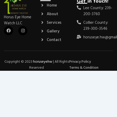
Get in touch!
Home
Lee County: 239-
About
200-3760
Horus Eye Home
Services
Collier County:
Watch LLC
F
I
239-300-3546
Gallery
a
n
c
s
horuseye.hw@gmail
Contact
e
t
b
a
o
g
o
r
k
a
m
Copyright © 2023
horuseyehw
| All Rights
Privacy Policy
Reserved
Terms & Condition