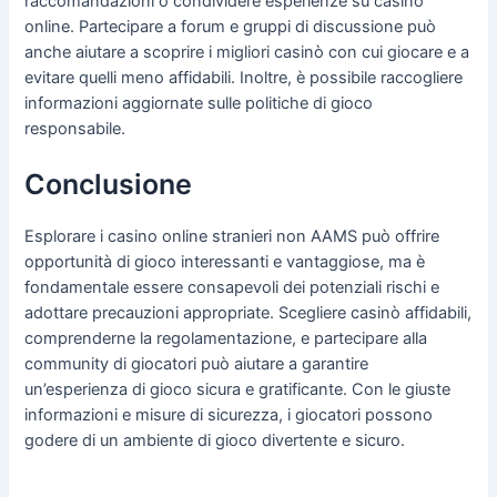
raccomandazioni o condividere esperienze su casinò
online. Partecipare a forum e gruppi di discussione può
anche aiutare a scoprire i migliori casinò con cui giocare e a
evitare quelli meno affidabili. Inoltre, è possibile raccogliere
informazioni aggiornate sulle politiche di gioco
responsabile.
Conclusione
Esplorare i casino online stranieri non AAMS può offrire
opportunità di gioco interessanti e vantaggiose, ma è
fondamentale essere consapevoli dei potenziali rischi e
adottare precauzioni appropriate. Scegliere casinò affidabili,
comprenderne la regolamentazione, e partecipare alla
community di giocatori può aiutare a garantire
un’esperienza di gioco sicura e gratificante. Con le giuste
informazioni e misure di sicurezza, i giocatori possono
godere di un ambiente di gioco divertente e sicuro.