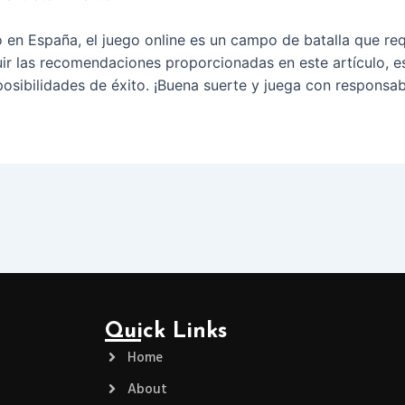
en España, el juego online es un campo de batalla que req
uir las recomendaciones proporcionadas en este artículo, 
sibilidades de éxito. ¡Buena suerte y juega con responsabi
Quick Links
Home
About