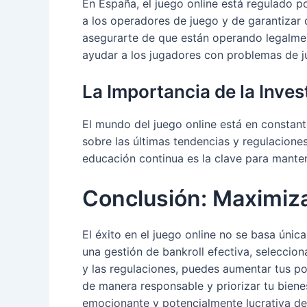
En España, el juego online está regulado p
a los operadores de juego y de garantizar 
asegurarte de que están operando legalme
ayudar a los jugadores con problemas de j
La Importancia de la Inve
El mundo del juego online está en constan
sobre las últimas tendencias y regulaciones
educación continua es la clave para mante
Conclusión: Maximiza
El éxito en el juego online no se basa únic
una gestión de bankroll efectiva, seleccio
y las regulaciones, puedes aumentar tus po
de manera responsable y priorizar tu biene
emocionante y potencialmente lucrativa de