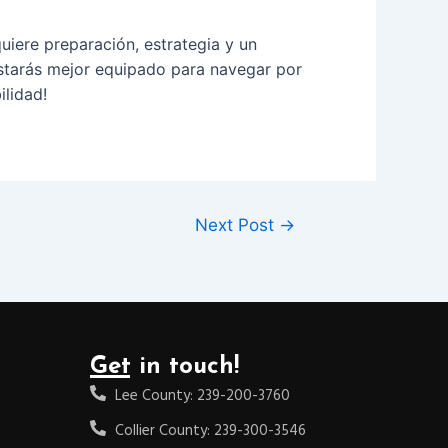
uiere preparación, estrategia y un
estarás mejor equipado para navegar por
lidad!
Next Post
→
Get in touch!
Lee County: 239-200-3760
Collier County: 239-300-3546