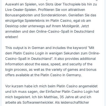
Auswahl an Spielen, von Slots über Tischspiele bis hin zu
Live-Dealer-Spielen. Profitieren Sie von attraktiven
Bonusangeboten und Sonderaktionen. Genießen Sie das
einzigartige Spielerlebnis im Platin Casino, egal ob am
Desktop oder unterwegs auf Ihrem Mobilgerät. Jetzt
anmelden und den Online-Casino-Spaß in Deutschland
erleben!
This output is in German and includes the keyword “Mit
dem Platin Casino Login in wenigen Sekunden zum Online-
Casino-Spaß in Deutschland”. It also provides additional
information about the ease, speed, and security of the
login process, as well as the variety of games and bonus
offers available at the Platin Casino in Germany.
Vor kurzem habe ich mich beim Platin Casino angemeldet
und ich muss sagen, der Einfacher Platin Casino Login hat
mich begeistert. Ich bin Matthias, 35 Jahre alt und ich
arbeite als Softwareentwickler. Als leidenschaftlicher