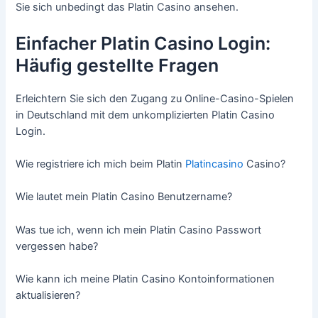
Sie sich unbedingt das Platin Casino ansehen.
Einfacher Platin Casino Login:
Häufig gestellte Fragen
Erleichtern Sie sich den Zugang zu Online-Casino-Spielen
in Deutschland mit dem unkomplizierten Platin Casino
Login.
Wie registriere ich mich beim Platin
Platincasino
Casino?
Wie lautet mein Platin Casino Benutzername?
Was tue ich, wenn ich mein Platin Casino Passwort
vergessen habe?
Wie kann ich meine Platin Casino Kontoinformationen
aktualisieren?