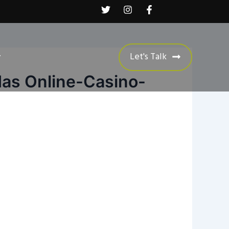
Let's Talk
t
das Online-Casino-