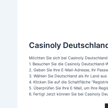
Casinoly Deutschland
Möchten Sie sich bei Casinoly Deutschland r
1. Besuchen Sie die Casinoly Deutschland-We
2. Geben Sie Ihre E-Mail-Adresse, Ihr Pass
3. Wählen Sie Deutschland als Ihr Land au
4. Klicken Sie auf die Schaltfläche “Registri
5. Überprüfen Sie Ihre E-Mail, um Ihre Regi
6. Fertig! Jetzt können Sie bei Casinoly De