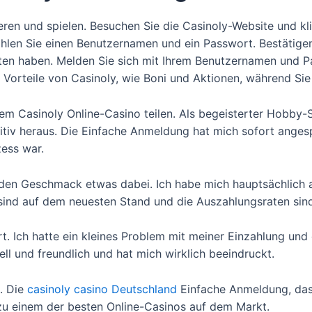
ieren und spielen. Besuchen Sie die Casinoly-Website und kli
hlen Sie einen Benutzernamen und ein Passwort. Bestätigen
halten haben. Melden Sie sich mit Ihrem Benutzernamen und P
e Vorteile von Casinoly, wie Boni und Aktionen, während Sie 
m Casinoly Online-Casino teilen. Als begeisterter Hobby-Sp
initiv heraus. Die Einfache Anmeldung hat mich sofort ange
ess war.
 jeden Geschmack etwas dabei. Ich habe mich hauptsächlich 
sind auf dem neuesten Stand und die Auszahlungsraten sind 
rt. Ich hatte ein kleines Problem mit meiner Einzahlung und
ell und freundlich und hat mich wirklich beeindruckt.
. Die
casinoly casino Deutschland
Einfache Anmeldung, das 
u einem der besten Online-Casinos auf dem Markt.