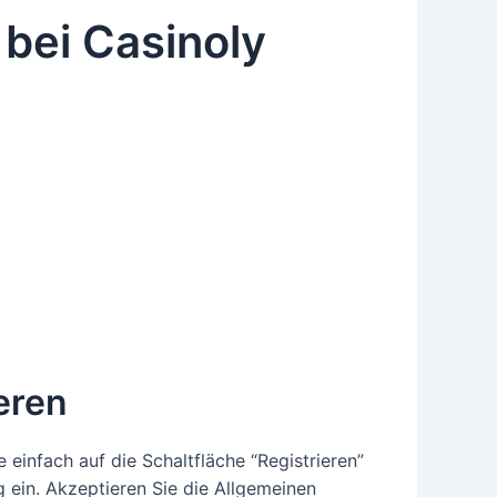
 bei Casinoly
eren
 einfach auf die Schaltfläche “Registrieren”
 ein. Akzeptieren Sie die Allgemeinen