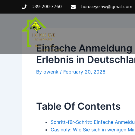
Skip
Post
239-200-3760
horuseye.hw@gmail.com
to
navigation
content
Einfache Anmeldung b
Erlebnis in Deutschl
By
owenk
/
February 20, 2026
Table Of Contents
Schritt-für-Schritt: Einfache Anmeld
Casinoly: Wie Sie sich in wenigen Min