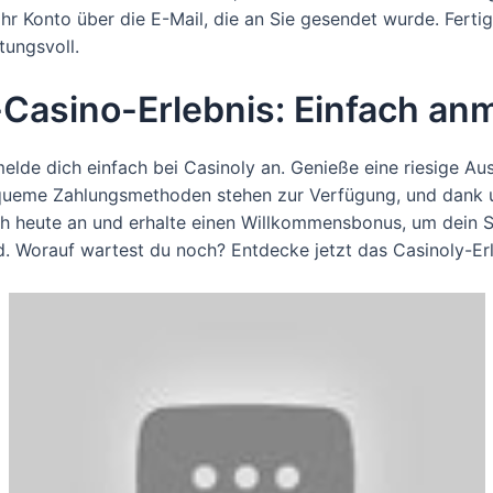
r Konto über die E-Mail, die an Sie gesendet wurde. Fertig
tungsvoll.
Casino-Erlebnis: Einfach anm
lde dich einfach bei Casinoly an. Genieße eine riesige Aus
equeme Zahlungsmethoden stehen zur Verfügung, und dank u
ch heute an und erhalte einen Willkommensbonus, um dein Sp
d. Worauf wartest du noch? Entdecke jetzt das Casinoly-Erl