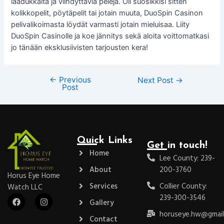
laadukkaita ja viihdyttäviä pelejä. Oli suosikkisi sitten
kolikkopelit, pöytäpelit tai jotain muuta, DuoSpin Casinon
pelivalikoimasta löydät varmasti jotain mieluisaa. Liity
DuoSpin Casinolle ja koe jännitys sekä aloita voittomatkasi
jo tänään eksklusiivisten tarjousten kera!
←
Previous
Next Post
→
Post
Quick Links
Get in touch!
Home
Lee County: 239-
About
200-3760
Horus Eye Home
Services
Collier County:
Watch LLC
F
I
239-300-3546
Gallery
a
n
c
s
horuseye.hw@gmail
Contact
e
t