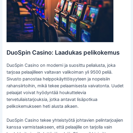
DuoSpin Casino: Laadukas pelikokemus
DuoSpin Casino on moderni ja suosittu pelialusta, joka
tarjoaa pelaajilleen valtavan valikoiman yli 9500 peliä.
Sivusto panostaa helppokäyttöisyyteen ja nopeisiin
rahansiirtoihin, mikä tekee pelaamisesta vaivatonta. Uudet
pelaajat voivat hyödyntää houkuttelevia
tervetuliaistarjouksia, jotka antavat lisäpotkua
pelikokemukseen heti alusta alkaen.
DuoSpin Casino tekee yhteistyötä johtavien pelintarjoajien
kanssa varmistaakseen, että pelaajille on tarjolla vain