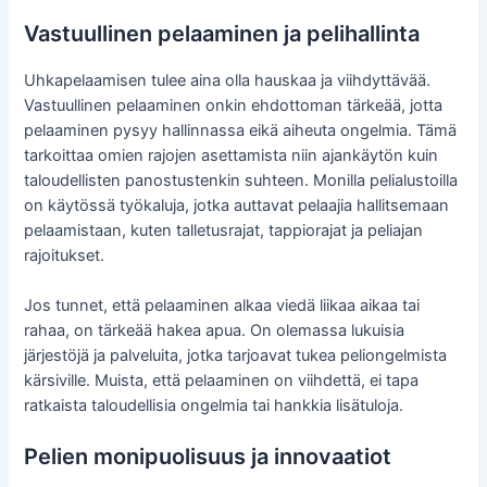
Vastuullinen pelaaminen ja pelihallinta
Uhkapelaamisen tulee aina olla hauskaa ja viihdyttävää.
Vastuullinen pelaaminen onkin ehdottoman tärkeää, jotta
pelaaminen pysyy hallinnassa eikä aiheuta ongelmia. Tämä
tarkoittaa omien rajojen asettamista niin ajankäytön kuin
taloudellisten panostustenkin suhteen. Monilla pelialustoilla
on käytössä työkaluja, jotka auttavat pelaajia hallitsemaan
pelaamistaan, kuten talletusrajat, tappiorajat ja peliajan
rajoitukset.
Jos tunnet, että pelaaminen alkaa viedä liikaa aikaa tai
rahaa, on tärkeää hakea apua. On olemassa lukuisia
järjestöjä ja palveluita, jotka tarjoavat tukea peliongelmista
kärsiville. Muista, että pelaaminen on viihdettä, ei tapa
ratkaista taloudellisia ongelmia tai hankkia lisätuloja.
Pelien monipuolisuus ja innovaatiot