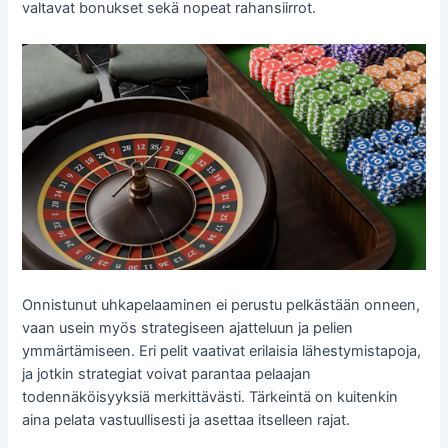
valtavat bonukset sekä nopeat rahansiirrot.
Onnistunut uhkapelaaminen ei perustu pelkästään onneen,
vaan usein myös strategiseen ajatteluun ja pelien
ymmärtämiseen. Eri pelit vaativat erilaisia lähestymistapoja,
ja jotkin strategiat voivat parantaa pelaajan
todennäköisyyksiä merkittävästi. Tärkeintä on kuitenkin
aina pelata vastuullisesti ja asettaa itselleen rajat.