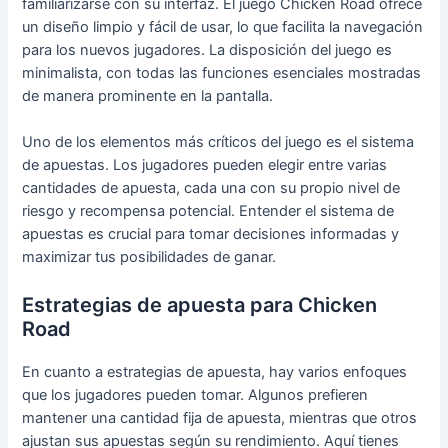
familiarizarse con su interfaz. El juego Chicken Road ofrece
un diseño limpio y fácil de usar, lo que facilita la navegación
para los nuevos jugadores. La disposición del juego es
minimalista, con todas las funciones esenciales mostradas
de manera prominente en la pantalla.
Uno de los elementos más críticos del juego es el sistema
de apuestas. Los jugadores pueden elegir entre varias
cantidades de apuesta, cada una con su propio nivel de
riesgo y recompensa potencial. Entender el sistema de
apuestas es crucial para tomar decisiones informadas y
maximizar tus posibilidades de ganar.
Estrategias de apuesta para Chicken
Road
En cuanto a estrategias de apuesta, hay varios enfoques
que los jugadores pueden tomar. Algunos prefieren
mantener una cantidad fija de apuesta, mientras que otros
ajustan sus apuestas según su rendimiento. Aquí tienes