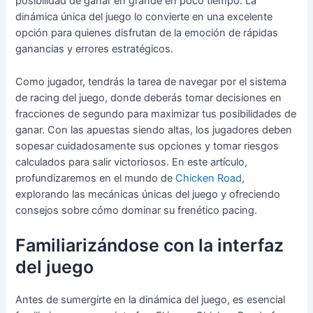
posibilidad de ganar en grande en poco tiempo. La
dinámica única del juego lo convierte en una excelente
opción para quienes disfrutan de la emoción de rápidas
ganancias y errores estratégicos.
Como jugador, tendrás la tarea de navegar por el sistema
de racing del juego, donde deberás tomar decisiones en
fracciones de segundo para maximizar tus posibilidades de
ganar. Con las apuestas siendo altas, los jugadores deben
sopesar cuidadosamente sus opciones y tomar riesgos
calculados para salir victoriosos. En este artículo,
profundizaremos en el mundo de
Chicken Road
,
explorando las mecánicas únicas del juego y ofreciendo
consejos sobre cómo dominar su frenético pacing.
Familiarizándose con la interfaz
del juego
Antes de sumergirte en la dinámica del juego, es esencial