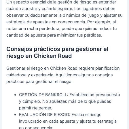
Un aspecto esencial de la gestión de riesgo es entender
cuándo apostar y cuándo esperar. Los jugadores deben
observar cuidadosamente la dinámica del juego y ajustar su
estrategia de apuestas en consecuencia. Por ejemplo, si
notas una racha perdedora, puede que quieras reducir tu
cantidad de apuesta para minimizar tus pérdidas.
Consejos prácticos para gestionar el
riesgo en Chicken Road
Gestionar el riesgo en Chicken Road requiere planificación
cuidadosa y experiencia. Aquí tienes algunos consejos
prácticos para gestionar el riesgo:
GESTIÓN DE BANKROLL: Establece un presupuesto
y cúmplelo. No apuestes más de lo que puedas
permitirte perder.
EVALUACIÓN DE RIESGO: Evalúa el riesgo
involucrado en cada apuesta y ajusta tu estrategia
en consecuencia.