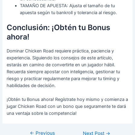
TAMAÑO DE APUESTA: Ajusta el tamaño de tu
apuesta según tu bankroll y tolerancia al riesgo.
Conclusión: ¡Obtén tu Bonus
ahora!
Dominar Chicken Road requiere práctica, paciencia y
experiencia. Siguiendo los consejos de este artículo,
estarás en camino de convertirte en un jugador hábil.
Recuerda siempre apostar con inteligencia, gestionar tu
riesgo y practicar regularmente para mejorar tu timing y
habilidades de decisión.
¡Obtén tu Bonus ahora! Regístrate hoy mismo y comienza a
jugar Chicken Road con un bono que seguramente te dará
una ventaja sobre la competencia!
←
Previous
Next Post
→