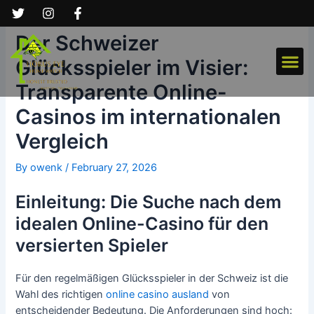
Skip
Post
to
navigation
Der Schweizer
content
Me
Glücksspieler im Visier:
Transparente Online-
Casinos im internationalen
Vergleich
By
owenk
/
February 27, 2026
Einleitung: Die Suche nach dem
idealen Online-Casino für den
versierten Spieler
Für den regelmäßigen Glücksspieler in der Schweiz ist die
Wahl des richtigen
online casino ausland
von
entscheidender Bedeutung. Die Anforderungen sind hoch: