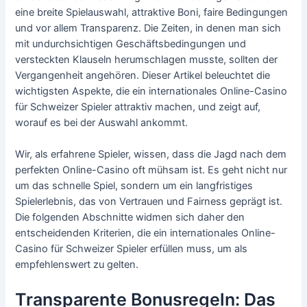
eine breite Spielauswahl, attraktive Boni, faire Bedingungen
und vor allem Transparenz. Die Zeiten, in denen man sich
mit undurchsichtigen Geschäftsbedingungen und
versteckten Klauseln herumschlagen musste, sollten der
Vergangenheit angehören. Dieser Artikel beleuchtet die
wichtigsten Aspekte, die ein internationales Online-Casino
für Schweizer Spieler attraktiv machen, und zeigt auf,
worauf es bei der Auswahl ankommt.
Wir, als erfahrene Spieler, wissen, dass die Jagd nach dem
perfekten Online-Casino oft mühsam ist. Es geht nicht nur
um das schnelle Spiel, sondern um ein langfristiges
Spielerlebnis, das von Vertrauen und Fairness geprägt ist.
Die folgenden Abschnitte widmen sich daher den
entscheidenden Kriterien, die ein internationales Online-
Casino für Schweizer Spieler erfüllen muss, um als
empfehlenswert zu gelten.
Transparente Bonusregeln: Das