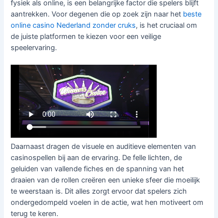
fysiek als online, is een belangrijke factor die spelers blijft
aantrekken. Voor degenen die op zoek zijn naar het
beste
online casino Nederland zonder cruks
, is het cruciaal om
de juiste platformen te kiezen voor een veilige
speelervaring.
Daarnaast dragen de visuele en auditieve elementen van
casinospellen bij aan de ervaring. De felle lichten, de
geluiden van vallende fiches en de spanning van het
draaien van de rollen creëren een unieke sfeer die moeilijk
te weerstaan is. Dit alles zorgt ervoor dat spelers zich
ondergedompeld voelen in de actie, wat hen motiveert om
terug te keren.