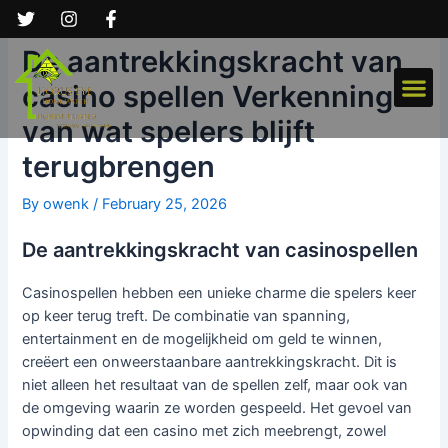
Skip
Post
to
navigation
De aantrekkingskracht van
content
Me
casino spellen Verkenning
van wat spelers blijft
terugbrengen
By
owenk
/
February 25, 2026
De aantrekkingskracht van casinospellen
Casinospellen hebben een unieke charme die spelers keer
op keer terug treft. De combinatie van spanning,
entertainment en de mogelijkheid om geld te winnen,
creëert een onweerstaanbare aantrekkingskracht. Dit is
niet alleen het resultaat van de spellen zelf, maar ook van
de omgeving waarin ze worden gespeeld. Het gevoel van
opwinding dat een casino met zich meebrengt, zowel