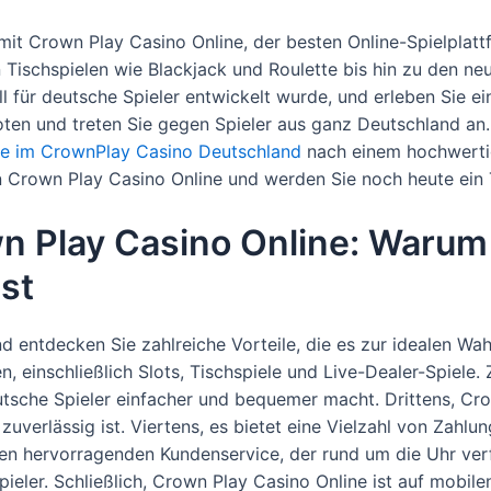
mit Crown Play Casino Online, der besten Online-Spielplatt
n Tischspielen wie Blackjack und Roulette bis hin zu den ne
ll für deutsche Spieler entwickelt wurde, und erleben Sie 
ten und treten Sie gegen Spieler aus ganz Deutschland an. 
ere im CrownPlay Casino Deutschland
nach einem hochwertig
 Crown Play Casino Online und werden Sie noch heute ein 
wn Play Casino Online: Warum 
ist
d entdecken Sie zahlreiche Vorteile, die es zur idealen Wah
n, einschließlich Slots, Tischspiele und Live-Dealer-Spiele.
tsche Spieler einfacher und bequemer macht. Drittens, Crow
 zuverlässig ist. Viertens, es bietet eine Vielzahl von Zah
en hervorragenden Kundenservice, der rund um die Uhr verf
ieler. Schließlich, Crown Play Casino Online ist auf mobile