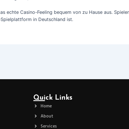
das echte Casino-Feeling bequem von zu Hause aus. Spielen
Spielplattform in Deutschland ist.
Quick Links
Home
About
Services