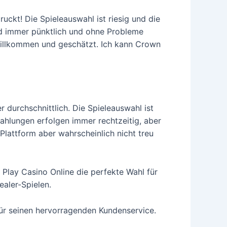
uckt! Die Spieleauswahl ist riesig und die
nd immer pünktlich und ohne Probleme
 willkommen und geschätzt. Ich kann Crown
r durchschnittlich. Die Spieleauswahl ist
ahlungen erfolgen immer rechtzeitig, aber
Plattform aber wahrscheinlich nicht treu
 Play Casino Online die perfekte Wahl für
ealer-Spielen.
für seinen hervorragenden Kundenservice.