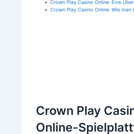
Crown Play Casino Online: Eine Über
Crown Play Casino Online: Wie man s
Crown Play Casin
Online-Spielplat