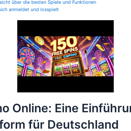
sicht über die besten Spiele und Funktionen
ich anmeldet und losspielt
o Online: Eine Einführu
tform für Deutschland