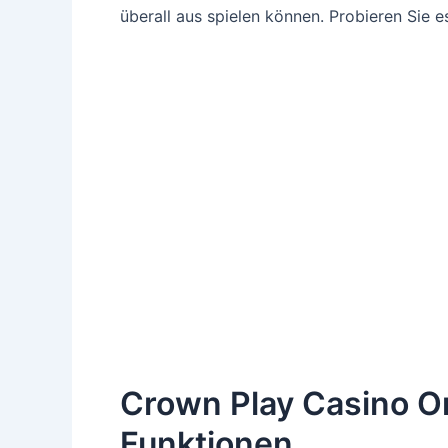
überall aus spielen können. Probieren Sie 
Crown Play Casino On
Funktionen