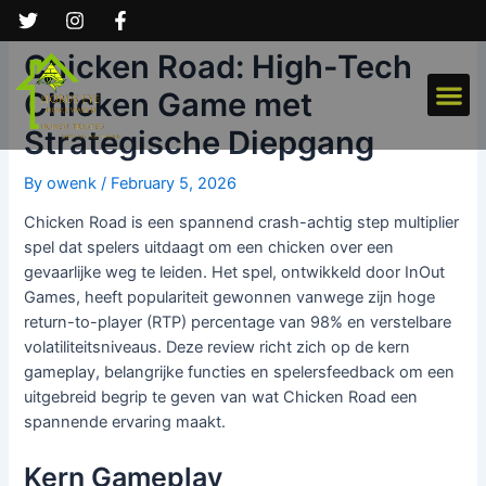
Skip
Post
to
navigation
Chicken Road: High-Tech
content
Me
Chicken Game met
Strategische Diepgang
By
owenk
/
February 5, 2026
Chicken Road is een spannend crash-achtig step multiplier
spel dat spelers uitdaagt om een chicken over een
gevaarlijke weg te leiden. Het spel, ontwikkeld door InOut
Games, heeft populariteit gewonnen vanwege zijn hoge
return-to-player (RTP) percentage van 98% en verstelbare
volatiliteitsniveaus. Deze review richt zich op de kern
gameplay, belangrijke functies en spelersfeedback om een
uitgebreid begrip te geven van wat Chicken Road een
spannende ervaring maakt.
Kern Gameplay