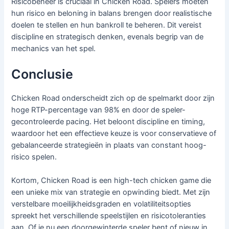
Risicobeheer is cruciaal in Chicken Road. Spelers moeten
hun risico en beloning in balans brengen door realistische
doelen te stellen en hun bankroll te beheren. Dit vereist
discipline en strategisch denken, evenals begrip van de
mechanics van het spel.
Conclusie
Chicken Road onderscheidt zich op de spelmarkt door zijn
hoge RTP-percentage van 98% en door de speler-
gecontroleerde pacing. Het beloont discipline en timing,
waardoor het een effectieve keuze is voor conservatieve of
gebalanceerde strategieën in plaats van constant hoog-
risico spelen.
Kortom, Chicken Road is een high-tech chicken game die
een unieke mix van strategie en opwinding biedt. Met zijn
verstelbare moeilijkheidsgraden en volatiliteitsopties
spreekt het verschillende speelstijlen en risicotoleranties
aan. Of je nu een doorgewinterde speler bent of nieuw in