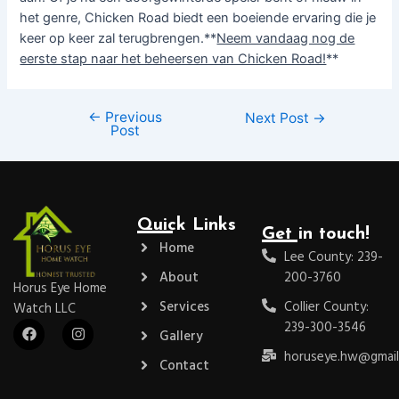
het genre, Chicken Road biedt een boeiende ervaring die je
keer op keer zal terugbrengen.**
Neem vandaag nog de
eerste stap naar het beheersen van Chicken Road!
**
←
Previous
Next Post
→
Post
Quick Links
Get in touch!
Home
Lee County: 239-
About
200-3760
Horus Eye Home
Services
Collier County:
Watch LLC
F
I
239-300-3546
Gallery
a
n
c
s
horuseye.hw@gmail
Contact
e
t
b
a
o
g