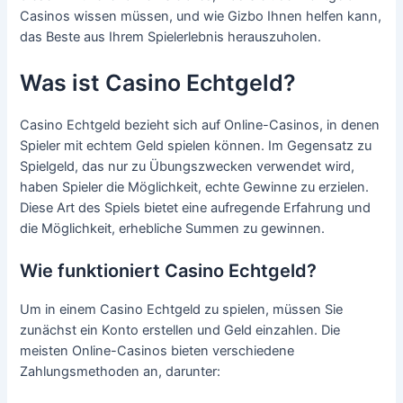
Casinos wissen müssen, und wie Gizbo Ihnen helfen kann,
das Beste aus Ihrem Spielerlebnis herauszuholen.
Was ist Casino Echtgeld?
Casino Echtgeld bezieht sich auf Online-Casinos, in denen
Spieler mit echtem Geld spielen können. Im Gegensatz zu
Spielgeld, das nur zu Übungszwecken verwendet wird,
haben Spieler die Möglichkeit, echte Gewinne zu erzielen.
Diese Art des Spiels bietet eine aufregende Erfahrung und
die Möglichkeit, erhebliche Summen zu gewinnen.
Wie funktioniert Casino Echtgeld?
Um in einem Casino Echtgeld zu spielen, müssen Sie
zunächst ein Konto erstellen und Geld einzahlen. Die
meisten Online-Casinos bieten verschiedene
Zahlungsmethoden an, darunter: