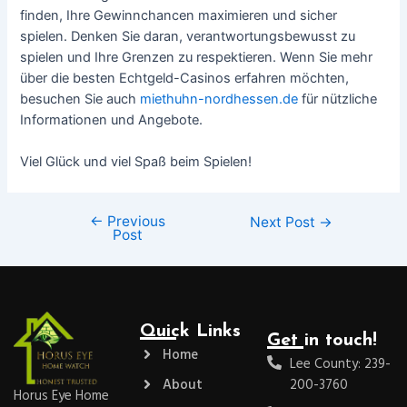
finden, Ihre Gewinnchancen maximieren und sicher
spielen. Denken Sie daran, verantwortungsbewusst zu
spielen und Ihre Grenzen zu respektieren. Wenn Sie mehr
über die besten Echtgeld-Casinos erfahren möchten,
besuchen Sie auch
miethuhn-nordhessen.de
für nützliche
Informationen und Angebote.
Viel Glück und viel Spaß beim Spielen!
←
Previous
Next Post
→
Post
Quick Links
Get in touch!
Home
Lee County: 239-
About
200-3760
Horus Eye Home