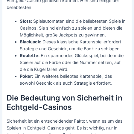
Echtgeld-Casino genießen können. Hier sind einige der
beliebtesten:
Slots:
Spielautomaten sind die beliebtesten Spiele in
Casinos. Sie sind einfach zu spielen und bieten die
Möglichkeit, große Jackpots zu gewinnen.
Blackjack:
Dieses klassische Kartenspiel erfordert
Strategie und Geschick, um die Bank zu schlagen.
Roulette:
Ein spannendes Glücksspiel, bei dem die
Spieler auf die Farbe oder die Nummer setzen, auf
die die Kugel fallen wird.
Poker:
Ein weiteres beliebtes Kartenspiel, das
sowohl Geschick als auch Strategie erfordert.
Die Bedeutung von Sicherheit in
Echtgeld-Casinos
Sicherheit ist ein entscheidender Faktor, wenn es um das
Spielen in Echtgeld-Casinos geht. Es ist wichtig, nur in