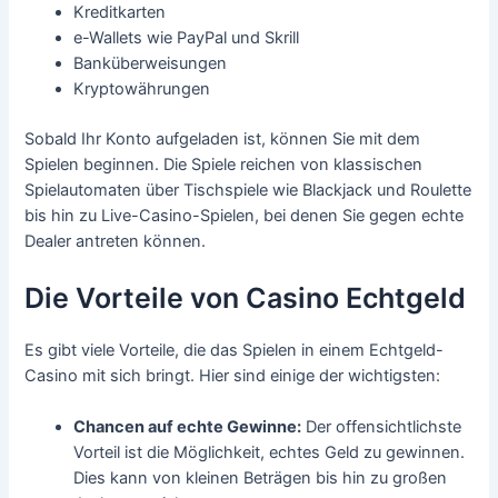
Kreditkarten
e-Wallets wie PayPal und Skrill
Banküberweisungen
Kryptowährungen
Sobald Ihr Konto aufgeladen ist, können Sie mit dem
Spielen beginnen. Die Spiele reichen von klassischen
Spielautomaten über Tischspiele wie Blackjack und Roulette
bis hin zu Live-Casino-Spielen, bei denen Sie gegen echte
Dealer antreten können.
Die Vorteile von Casino Echtgeld
Es gibt viele Vorteile, die das Spielen in einem Echtgeld-
Casino mit sich bringt. Hier sind einige der wichtigsten:
Chancen auf echte Gewinne:
Der offensichtlichste
Vorteil ist die Möglichkeit, echtes Geld zu gewinnen.
Dies kann von kleinen Beträgen bis hin zu großen