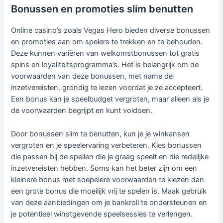
Bonussen en promoties slim benutten
Online casino’s zoals Vegas Hero bieden diverse bonussen
en promoties aan om spelers te trekken en te behouden.
Deze kunnen variëren van welkomstbonussen tot gratis
spins en loyaliteitsprogramma’s. Het is belangrijk om de
voorwaarden van deze bonussen, met name de
inzetvereisten, grondig te lezen voordat je ze accepteert.
Een bonus kan je speelbudget vergroten, maar alleen als je
de voorwaarden begrijpt en kunt voldoen.
Door bonussen slim te benutten, kun je je winkansen
vergroten en je speelervaring verbeteren. Kies bonussen
die passen bij de spellen die je graag speelt en die redelijke
inzetvereisten hebben. Soms kan het beter zijn om een
kleinere bonus met soepelere voorwaarden te kiezen dan
een grote bonus die moeilijk vrij te spelen is. Maak gebruik
van deze aanbiedingen om je bankroll te ondersteunen en
je potentieel winstgevende speelsessies te verlengen.