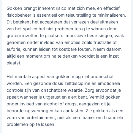
Gokken brengt inherent risico met zich mee, en effectief
risicobeheer is essentieel om teleurstelling te minimaliseren.
Dit betekent het accepteren dat verliezen deel uitmaken
van het spel en het niet proberen terug te winnen door
grotere inzetten te plaatsen. Impulsieve beslissingen, vaak
genomen onder invloed van emoties zoals frustratie of
euforie, kunnen leiden tot kostbare fouten. Neem daarom
altijd een moment om na te denken voordat je een inzet
plaatst.
Het mentale aspect van gokken mag niet onderschat
worden. Een gezonde dosis zelfdiscipline en emotionele
controle zijn van onschatbare waarde. Zorg ervoor dat je
speelt wanneer je uitgerust en alert bent. Vermijd gokken
onder invloed van alcohol of drugs, aangezien dit je
beoordelingsvermogen kan aantasten. Zie gokken als een
vorm van entertainment, niet als een manier om financiële
problemen op te lossen.