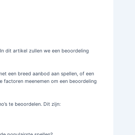
 In dit artikel zullen we een beoordeling
o met een breed aanbod aan spellen, of een
 deze factoren meenemen om een beoordeling
’s te beoordelen. Dit zijn:
e populairste spellen?