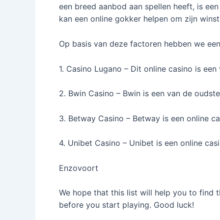
een breed aanbod aan spellen heeft, is e
kan een online gokker helpen om zijn winst
Op basis van deze factoren hebben we een li
1. Casino Lugano – Dit online casino is ee
2. Bwin Casino – Bwin is een van de oudste
3. Betway Casino – Betway is een online c
4. Unibet Casino – Unibet is een online ca
Enzovoort
We hope that this list will help you to fin
before you start playing. Good luck!