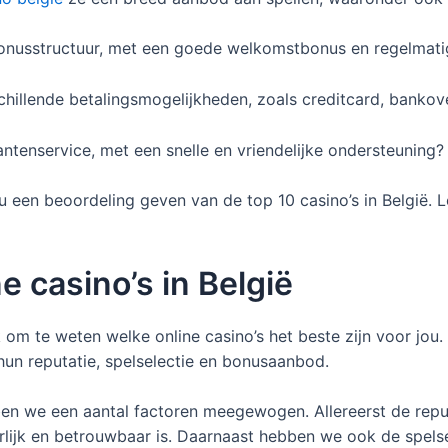
onusstructuur, met een goede welkomstbonus en regelmati
hillende betalingsmogelijkheden, zoals creditcard, bankove
ntenservice, met een snelle en vriendelijke ondersteuning?
nu een beoordeling geven van de top 10 casino’s in België.
e casino’s in België
k om te weten welke online casino’s het beste zijn voor jou. 
 hun reputatie, spelselectie en bonusaanbod.
n we een aantal factoren meegewogen. Allereerst de reput
erlijk en betrouwbaar is. Daarnaast hebben we ook de spel