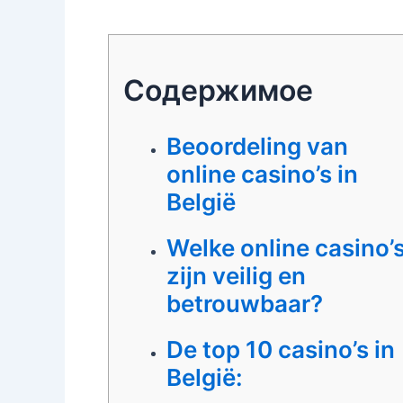
Содержимое
Beoordeling van
online casino’s in
België
Welke online casino’
zijn veilig en
betrouwbaar?
De top 10 casino’s in
België: