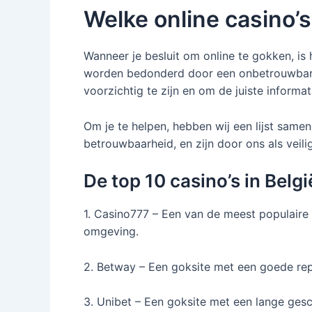
Welke online casino’s
Wanneer je besluit om online te gokken, is 
worden bedonderd door een onbetrouwbare g
voorzichtig te zijn en om de juiste informa
Om je te helpen, hebben wij een lijst samen
betrouwbaarheid, en zijn door ons als veili
De top 10 casino’s in Belgi
1. Casino777 – Een van de meest populaire 
omgeving.
2. Betway – Een goksite met een goede rep
3. Unibet – Een goksite met een lange ges