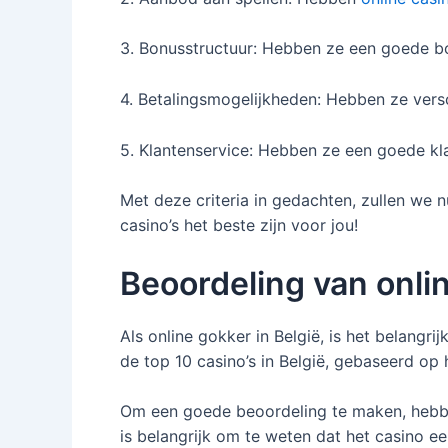
3. Bonusstructuur: Hebben ze een goede b
4. Betalingsmogelijkheden: Hebben ze versc
5. Klantenservice: Hebben ze een goede kla
Met deze criteria in gedachten, zullen we 
casino’s het beste zijn voor jou!
Beoordeling van onlin
Als online gokker in België, is het belangrij
de top 10 casino’s in België, gebaseerd op
Om een goede beoordeling te maken, hebbe
is belangrijk om te weten dat het casino e