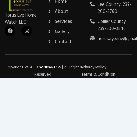
Home
Lee County: 239-
About
200-3760
Horus Eye Home
Services
Collier County:
Watch LLC
F
I
239-300-3546
Gallery
a
n
c
s
horuseye.hw@gmail
Contact
e
t
b
a
o
g
o
r
k
a
m
Copyright © 2023
horuseyehw
| All Rights
Privacy Policy
Reserved
Terms & Condition