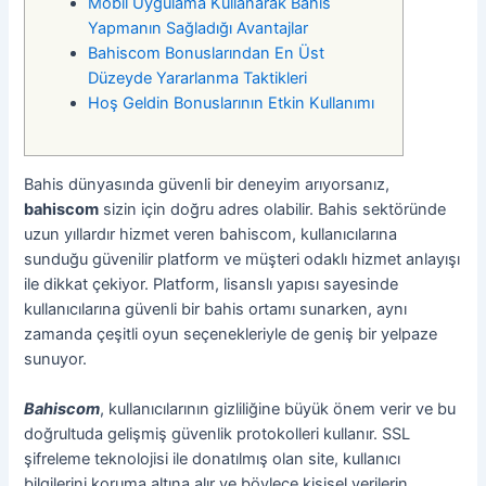
Mobil Uygulama Kullanarak Bahis
Yapmanın Sağladığı Avantajlar
Bahiscom Bonuslarından En Üst
Düzeyde Yararlanma Taktikleri
Hoş Geldin Bonuslarının Etkin Kullanımı
Bahis dünyasında güvenli bir deneyim arıyorsanız,
bahiscom
sizin için doğru adres olabilir. Bahis sektöründe
uzun yıllardır hizmet veren bahiscom, kullanıcılarına
sunduğu güvenilir platform ve müşteri odaklı hizmet anlayışı
ile dikkat çekiyor. Platform, lisanslı yapısı sayesinde
kullanıcılarına güvenli bir bahis ortamı sunarken, aynı
zamanda çeşitli oyun seçenekleriyle de geniş bir yelpaze
sunuyor.
Bahiscom
, kullanıcılarının gizliliğine büyük önem verir ve bu
doğrultuda gelişmiş güvenlik protokolleri kullanır. SSL
şifreleme teknolojisi ile donatılmış olan site, kullanıcı
bilgilerini koruma altına alır ve böylece kişisel verilerin