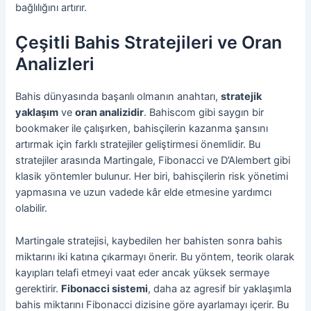
bağlılığını artırır.
Çeşitli Bahis Stratejileri ve Oran
Analizleri
Bahis dünyasında başarılı olmanın anahtarı,
stratejik
yaklaşım
ve
oran analizidir
. Bahiscom gibi saygın bir
bookmaker ile çalışırken, bahisçilerin kazanma şansını
artırmak için farklı stratejiler geliştirmesi önemlidir. Bu
stratejiler arasında Martingale, Fibonacci ve D’Alembert gibi
klasik yöntemler bulunur. Her biri, bahisçilerin risk yönetimi
yapmasına ve uzun vadede kâr elde etmesine yardımcı
olabilir.
Martingale stratejisi, kaybedilen her bahisten sonra bahis
miktarını iki katına çıkarmayı önerir. Bu yöntem, teorik olarak
kayıpları telafi etmeyi vaat eder ancak yüksek sermaye
gerektirir.
Fibonacci sistemi
, daha az agresif bir yaklaşımla
bahis miktarını Fibonacci dizisine göre ayarlamayı içerir. Bu