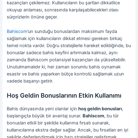
kazançları çekilemez. Kullanıcıların bu şartları dikkatlice
okuyup anlaması, sonrasında karşılaşabilecekleri olası
sürprizlerin önüne geçer.
Bahiscom
’un sunduğu bonuslardan maksimum fayda
sağlamak için kullanıcıların dikkat etmesi gereken birkaç
temel nokta vardır. Doğru stratejilerle hareket edildiğinde, bu
bonuslar sadece bahis keyfini artırmakla kalmaz, aynı
zamanda Bahiscom potansiyel kazançları da yükseltebilir.
Unutulmamalıdır ki, her zaman sorumlu bahis oynamak
esastır ve bahis yaparken bütçe kontrolü sağlamak uzun
vadede başarıyı getirir.
Hoş Geldin Bonuslarının Etkin Kullanımı
Bahis dünyasında yeni olanlar için
hoş geldin bonusları
,
başlangıçta büyük bir avantaj sunar.
Bahiscom
, bu tür
bonusları etkili bir şekilde kullanma fırsatı sunarak,
kullanıcılarına ekstra değer sağlar. Ancak, bu fırsatları en iyi
şekilde değerlendirmek için bazı stratejiler geliştirmek