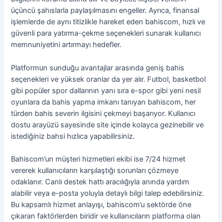
üçüncü şahıslarla paylaşılmasını engeller. Ayrıca, finansal
işlemlerde de aynı titizlikle hareket eden bahiscom, hızlı ve
güvenli para yatırma-çekme seçenekleri sunarak kullanıcı
memnuniyetini artırmayı hedefler.
Platformun sunduğu avantajlar arasında geniş bahis
seçenekleri ve yüksek oranlar da yer alır. Futbol, basketbol
gibi popüler spor dallarının yanı sıra e-spor gibi yeni nesil
oyunlara da bahis yapma imkanı tanıyan bahiscom, her
türden bahis severin ilgisini çekmeyi başarıyor. Kullanıcı
dostu arayüzü sayesinde site içinde kolayca gezinebilir ve
istediğiniz bahsi hızlıca yapabilirsiniz.
Bahiscom’un müşteri hizmetleri ekibi ise 7/24 hizmet
vererek kullanıcıların karşılaştığı sorunları çözmeye
odaklanır. Canlı destek hattı aracılığıyla anında yardım
alabilir veya e-posta yoluyla detaylı bilgi talep edebilirsiniz.
Bu kapsamlı hizmet anlayışı, bahiscom’u sektörde öne
çıkaran faktörlerden biridir ve kullanıcıların platforma olan