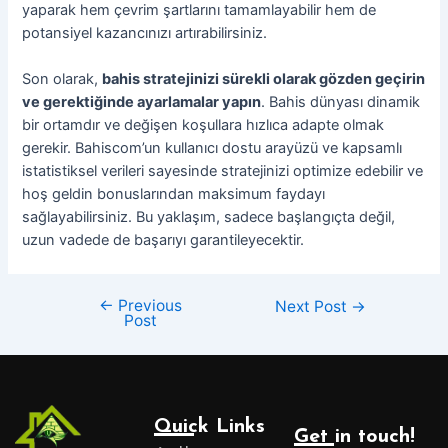
yaparak hem çevrim şartlarını tamamlayabilir hem de
potansiyel kazancınızı artırabilirsiniz.
Son olarak,
bahis stratejinizi sürekli olarak gözden geçirin
ve gerektiğinde ayarlamalar yapın
. Bahis dünyası dinamik
bir ortamdır ve değişen koşullara hızlıca adapte olmak
gerekir. Bahiscom’un kullanıcı dostu arayüzü ve kapsamlı
istatistiksel verileri sayesinde stratejinizi optimize edebilir ve
hoş geldin bonuslarından maksimum faydayı
sağlayabilirsiniz. Bu yaklaşım, sadece başlangıçta değil,
uzun vadede de başarıyı garantileyecektir.
←
Previous
Next Post
→
Post
Quick Links
Get in touch!