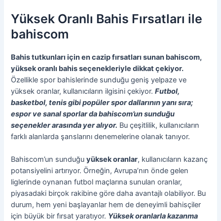
Yüksek Oranlı Bahis Fırsatları ile
bahiscom
Bahis tutkunları için en cazip fırsatları sunan bahiscom,
yüksek oranlı bahis seçenekleriyle dikkat çekiyor.
Özellikle spor bahislerinde sunduğu geniş yelpaze ve
yüksek oranlar, kullanıcıların ilgisini çekiyor.
Futbol,
basketbol, tenis gibi popüler spor dallarının yanı sıra;
espor ve sanal sporlar da bahiscom’un sunduğu
seçenekler arasında yer alıyor.
Bu çeşitlilik, kullanıcıların
farklı alanlarda şanslarını denemelerine olanak tanıyor.
Bahiscom’un sunduğu
yüksek oranlar
, kullanıcıların kazanç
potansiyelini artırıyor. Örneğin, Avrupa’nın önde gelen
liglerinde oynanan futbol maçlarına sunulan oranlar,
piyasadaki birçok rakibine göre daha avantajlı olabiliyor. Bu
durum, hem yeni başlayanlar hem de deneyimli bahisçiler
için büyük bir fırsat yaratıyor.
Yüksek oranlarla kazanma