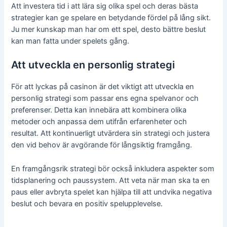
Att investera tid i att lära sig olika spel och deras bästa
strategier kan ge spelare en betydande fördel på lång sikt.
Ju mer kunskap man har om ett spel, desto bättre beslut
kan man fatta under spelets gång.
Att utveckla en personlig strategi
För att lyckas på casinon är det viktigt att utveckla en
personlig strategi som passar ens egna spelvanor och
preferenser. Detta kan innebära att kombinera olika
metoder och anpassa dem utifrån erfarenheter och
resultat. Att kontinuerligt utvärdera sin strategi och justera
den vid behov är avgörande för långsiktig framgång.
En framgångsrik strategi bör också inkludera aspekter som
tidsplanering och paussystem. Att veta när man ska ta en
paus eller avbryta spelet kan hjälpa till att undvika negativa
beslut och bevara en positiv spelupplevelse.