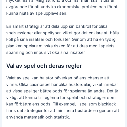
mycket man är villig att förlora och när man skall sluta är
avgörande för att undvika ekonomiska problem och för att
kunna njuta av spelupplevelsen.
En smart strategi är att dela upp sin bankroll för olika
spelsessioner eller speltyper, vilket gör det enklare att hålla
koll på sina insatser och förluster. Genom att ha en tydlig
plan kan spelare minska risken för att dras med i spelets
spänning och impulsivt öka sina insatser.
Val av spel och deras regler
Valet av spel kan ha stor påverkan på ens chanser att
vinna. Olika casinospel har olika husfördelar, vilket innebär
att vissa spel ger bättre odds för spelarna än andra. Det är
viktigt att känna till reglerna för spelet och strategier som
kan förbättra ens odds. Till exempel, i spel som blackjack
finns det strategier för att minimera husfördelen genom att
använda matematik och statistik.