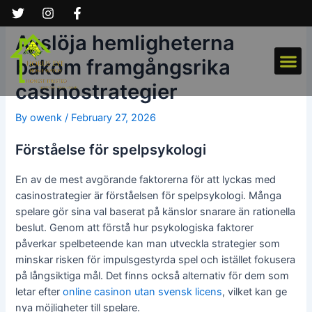
Skip
Post
to
navigation
Avslöja hemligheterna
content
Me
bakom framgångsrika
casinostrategier
By
owenk
/
February 27, 2026
Förståelse för spelpsykologi
En av de mest avgörande faktorerna för att lyckas med
casinostrategier är förståelsen för spelpsykologi. Många
spelare gör sina val baserat på känslor snarare än rationella
beslut. Genom att förstå hur psykologiska faktorer
påverkar spelbeteende kan man utveckla strategier som
minskar risken för impulsgestyrda spel och istället fokusera
på långsiktiga mål. Det finns också alternativ för dem som
letar efter
online casinon utan svensk licens
, vilket kan ge
nya möjligheter till spelare.