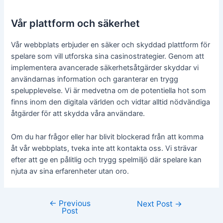
Vår plattform och säkerhet
Vår webbplats erbjuder en säker och skyddad plattform för
spelare som vill utforska sina casinostrategier. Genom att
implementera avancerade säkerhetsåtgärder skyddar vi
användarnas information och garanterar en trygg
spelupplevelse. Vi är medvetna om de potentiella hot som
finns inom den digitala världen och vidtar alltid nödvändiga
åtgärder för att skydda våra användare.
Om du har frågor eller har blivit blockerad från att komma
åt vår webbplats, tveka inte att kontakta oss. Vi strävar
efter att ge en pålitlig och trygg spelmiljö där spelare kan
njuta av sina erfarenheter utan oro.
←
Previous
Next Post
→
Post