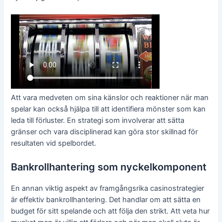
Att vara medveten om sina känslor och reaktioner när man
spelar kan också hjälpa till att identifiera mönster som kan
leda till förluster. En strategi som involverar att sätta
gränser och vara disciplinerad kan göra stor skillnad för
resultaten vid spelbordet.
Bankrollhantering som nyckelkomponent
En annan viktig aspekt av framgångsrika casinostrategier
är effektiv bankrollhantering. Det handlar om att sätta en
budget för sitt spelande och att följa den strikt. Att veta hur