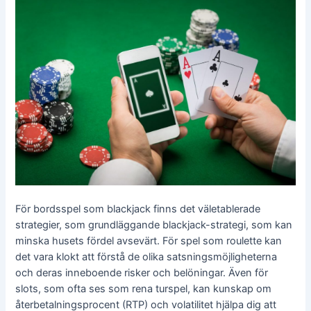
För bordsspel som blackjack finns det väletablerade
strategier, som grundläggande blackjack-strategi, som kan
minska husets fördel avsevärt. För spel som roulette kan
det vara klokt att förstå de olika satsningsmöjligheterna
och deras inneboende risker och belöningar. Även för
slots, som ofta ses som rena turspel, kan kunskap om
återbetalningsprocent (RTP) och volatilitet hjälpa dig att