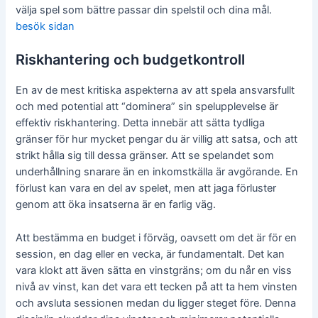
välja spel som bättre passar din spelstil och dina mål.
besök sidan
Riskhantering och budgetkontroll
En av de mest kritiska aspekterna av att spela ansvarsfullt
och med potential att “dominera” sin spelupplevelse är
effektiv riskhantering. Detta innebär att sätta tydliga
gränser för hur mycket pengar du är villig att satsa, och att
strikt hålla sig till dessa gränser. Att se spelandet som
underhållning snarare än en inkomstkälla är avgörande. En
förlust kan vara en del av spelet, men att jaga förluster
genom att öka insatserna är en farlig väg.
Att bestämma en budget i förväg, oavsett om det är för en
session, en dag eller en vecka, är fundamentalt. Det kan
vara klokt att även sätta en vinstgräns; om du når en viss
nivå av vinst, kan det vara ett tecken på att ta hem vinsten
och avsluta sessionen medan du ligger steget före. Denna