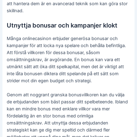
att hantera dem är en avancerad teknik som kan göra stor
skillnad.
Utnyttja bonusar och kampanjer klokt
Många onlinecasinon erbjuder generösa bonusar och
kampanjer för att locka nya spelare och behålla befintliga.
Att förstå villkoren för dessa bonusar, såsom
omsättningskrav, är avgörande. En bonus kan vara ett
utmärkt sätt att öka ditt spelkapital, men det är viktigt att
inte låta bonusen diktera ditt spelande på ett sätt som
strider mot din egen budget och strategi.
Genom att noggrant granska bonusvillkoren kan du välja
de erbjudanden som bäst passar ditt spelbeteende. Ibland
kan en mindre bonus med enklare villkor vara mer
fördelaktig än en stor bonus med orimliga
omsättningskrav. Att utnyttja dessa erbjudanden
strategiskt kan ge dig mer speltid och därmed fler
möjligheter att uppnå dina mål, men det kräver en