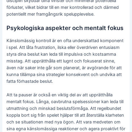
disciplin skyddar dina vinster och minimerar potentiella
förluster, vilket bidrar till en mer kontrollerad och därmed
potentiellt mer framgångsrik spelupplevelse.
Psykologiska aspekter och mentalt fokus
Känslomässig kontroll är en ofta underskattad komponent
i spel. Att låta frustration, ilska eller överdriven entusiasm
styra dina beslut kan leda till impulsiva och kostsamma
misstag. Att upprätthålla ett lugnt och fokuserat sinne,
även när saker inte går som planerat, är avgörande för att
kunna tillämpa sina strategier konsekvent och undvika att
fatta förhastade beslut.
Att ta pauser är också en viktig del av att upprätthålla
mentalt fokus. Långa, oavbrutna spelsessioner kan leda till
utmattning och minskad beslutsförmåga. Att regelbundet
koppla bort sig från spelet hjälper till att återställa klarheten
och se situationen med nya ögon. Att vara medveten om
sina egna känslomässiga reaktioner och agera proaktivt för