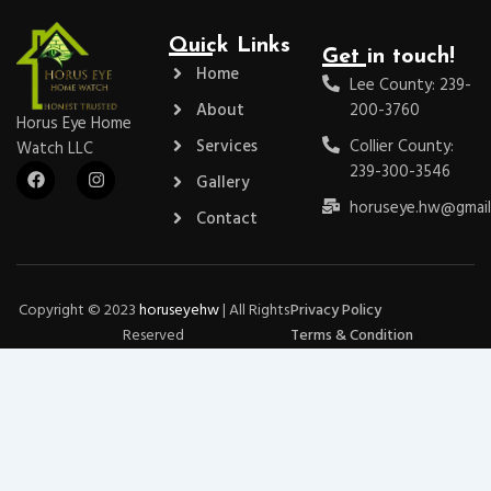
Quick Links
Get in touch!
Home
Lee County: 239-
About
200-3760
Horus Eye Home
Services
Collier County:
Watch LLC
F
I
239-300-3546
Gallery
a
n
c
s
horuseye.hw@gmail
Contact
e
t
b
a
o
g
o
r
k
a
m
Copyright © 2023
horuseyehw
| All Rights
Privacy Policy
Reserved
Terms & Condition