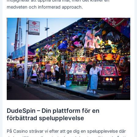
medveten och informerad approach.
DudeSpin – Din plattform för en
förbättrad spelupplevelse
På Casino strävar vi efter att ge dig en spelupplevelse där