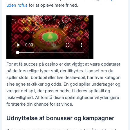
uden rofus
for at opleve mere frihed.
For at få succes på casino er det vigtigt at være opdateret
på de forskellige typer spil, der tilbydes. Uanset om du
spiller slots, bordspil eller live dealer-spil, har hver kategori
sine egne taktikker og odds. En god spiller undersøger og
vælger det spil, der passer bedst til deres spillestil og
risikovillighed. At forstå disse spilmuligheder vil yderligere
forstærke din chance for at vinde.
Udnyttelse af bonusser og kampagner