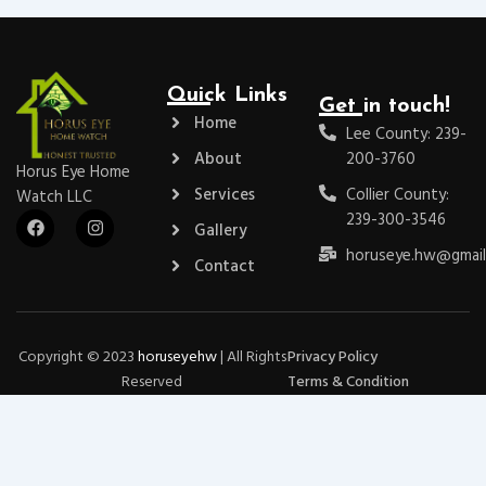
Quick Links
Get in touch!
Home
Lee County: 239-
About
200-3760
Horus Eye Home
Services
Collier County:
Watch LLC
F
I
239-300-3546
Gallery
a
n
c
s
horuseye.hw@gmail
Contact
e
t
b
a
o
g
o
r
k
a
m
Copyright © 2023
horuseyehw
| All Rights
Privacy Policy
Reserved
Terms & Condition